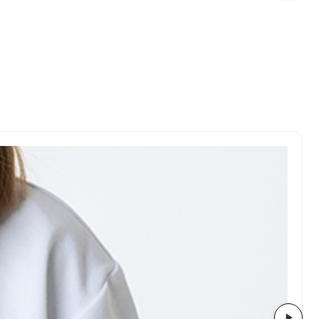
Размер:
116, 122, 128, 134, 140, 146, 152, 158, 164, 170
Бренд:
Leya.me
Дизайнер:
Светлана Злотникова
Материал:
100% хлопок
Страна:
Россия
Артикул:
SCHOOL-108