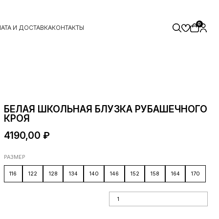
0
АТА И ДОСТАВКА
КОНТАКТЫ
БЕЛАЯ ШКОЛЬНАЯ БЛУЗКА РУБАШЕЧНОГО
КРОЯ
4190,00
₽
РАЗМЕР
116
122
128
134
140
146
152
158
164
170
Количество товара Белая школьная
блузка рубашечного кроя