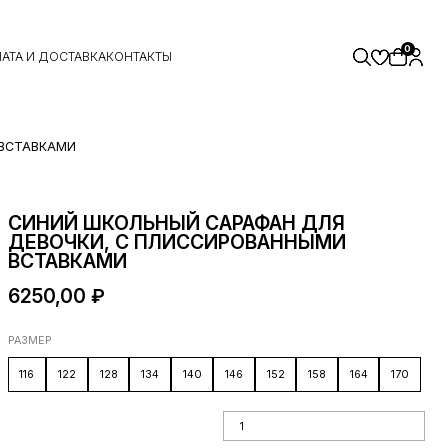
0
АТА И ДОСТАВКА
КОНТАКТЫ
 ВСТАВКАМИ
СИНИЙ ШКОЛЬНЫЙ САРАФАН ДЛЯ
ДЕВОЧКИ, С ПЛИССИРОВАННЫМИ
ВСТАВКАМИ
6250,00
₽
РАЗМЕР
116
122
128
134
140
146
152
158
164
170
Количество товара Синий школьный
сарафан для девочки, с
плиссированными вставками