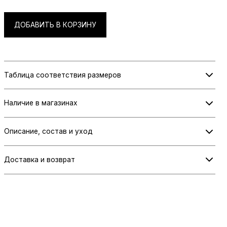
ДОБАВИТЬ В КОРЗИНУ
Таблица соответствия размеров
Информация о размерах скоро будет добавлена.
Наличие в магазинах
Проверьте наличие в выбранном магазине при оформлении заказа.
Описание, состав и уход
СИНИЙ ШКОЛЬНЫЙ
Доставка и возврат
САРАФАН ДЛЯ ДЕВОЧКИ, С
Информация о доставке и возврате скоро будет добавлена.
ПЛИССИРОВАННЫМИ
ВСТАВКАМИ