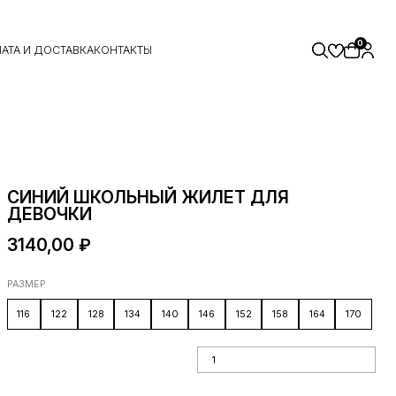
0
АТА И ДОСТАВКА
КОНТАКТЫ
СИНИЙ ШКОЛЬНЫЙ ЖИЛЕТ ДЛЯ
ДЕВОЧКИ
3140,00
₽
РАЗМЕР
116
122
128
134
140
146
152
158
164
170
Количество товара Синий школьный
жилет для девочки