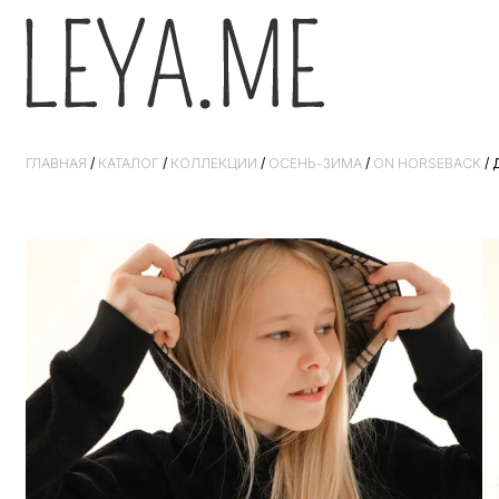
ГЛАВНАЯ
/
КАТАЛОГ
/
КОЛЛЕКЦИИ
/
ОСЕНЬ-ЗИМА
/
ON HORSEBACK
/ 