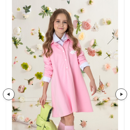
утеплитель изософт 200
Страна:
Россия
Артикул:
HRS-037