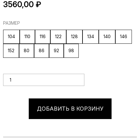
3560,00
₽
РАЗМЕР
104
110
116
122
128
134
140
146
152
80
86
92
98
Количество товара Летняя детская футболка с принтом
"Морковь"
ДОБАВИТЬ В КОРЗИНУ