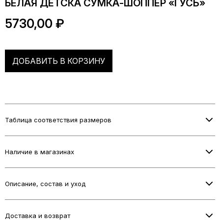
БЕЛАЯ ДЕТСКА СУМКА-ШОППЕР «ГУСЬ»
5730,00
₽
ДОБАВИТЬ В КОРЗИНУ
Таблица соответствия размеров
Информация о размерах скоро будет добавлена.
Наличие в магазинах
Проверьте наличие в выбранном магазине при оформлении
заказа.
Описание, состав и уход
БЕЛАЯ ДЕТСКА СУМКА-ШОППЕР «ГУСЬ»
Белая детская сумка-шоппер из вязаного полотна на яркой
Доставка и возврат