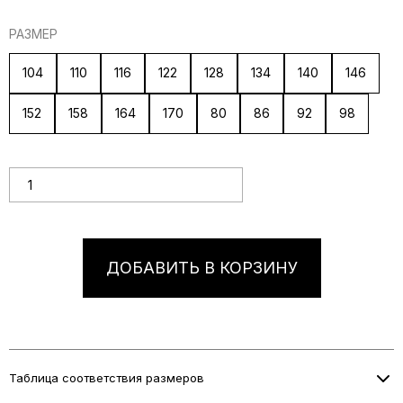
РАЗМЕР
104
110
116
122
128
134
140
146
152
158
164
170
80
86
92
98
Количество товара Футболка "Обнимашки"
ДОБАВИТЬ В КОРЗИНУ
Таблица соответствия размеров
Информация о размерах скоро будет добавлена.