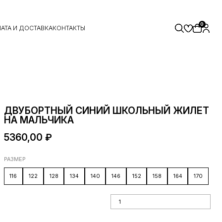
0
АТА И ДОСТАВКА
КОНТАКТЫ
ДВУБОРТНЫЙ СИНИЙ ШКОЛЬНЫЙ ЖИЛЕТ
НА МАЛЬЧИКА
5360,00
₽
РАЗМЕР
116
122
128
134
140
146
152
158
164
170
Количество товара Двубортный
синий школьный жилет на мальчика