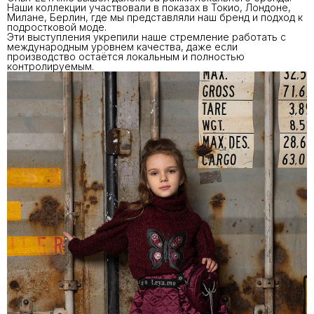
Наши коллекции участвовали в показах в Токио, Лондоне,
Милане, Берлин, где мы представляли наш бренд и подход к
подростковой моде.
Эти выступления укрепили наше стремление работать с
международным уровнем качества, даже если
производство остаётся локальным и полностью
контролируемым.