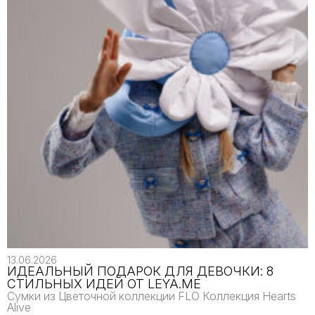
13.06.2026
2
ИДЕАЛЬНЫЙ ПОДАРОК ДЛЯ ДЕВОЧКИ: 8
СТИЛЬНЫХ ИДЕЙ ОТ LEYA.ME
Сумки из Цветочной коллекции FLO Коллекция Hearts
Н
Alive