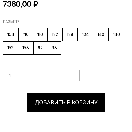
7380,00
₽
РАЗМЕР
104
110
116
122
128
134
140
146
152
158
92
98
Количество товара Красное нарядное детское со шлейфом
и декором на плечах
ДОБАВИТЬ В КОРЗИНУ