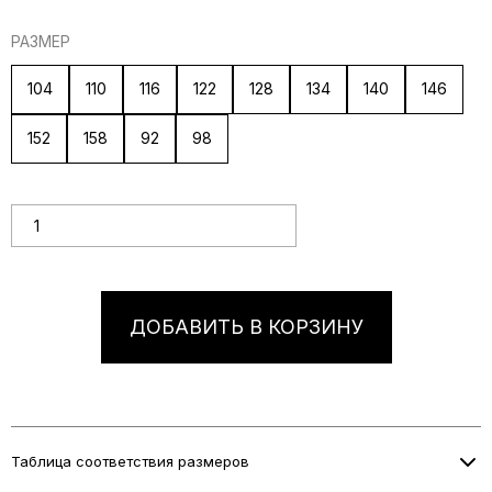
РАЗМЕР
104
110
116
122
128
134
140
146
152
158
92
98
Количество товара Нарядное десткое платье "Лебедь"
ДОБАВИТЬ В КОРЗИНУ
Таблица соответствия размеров
Информация о размерах скоро будет добавлена.