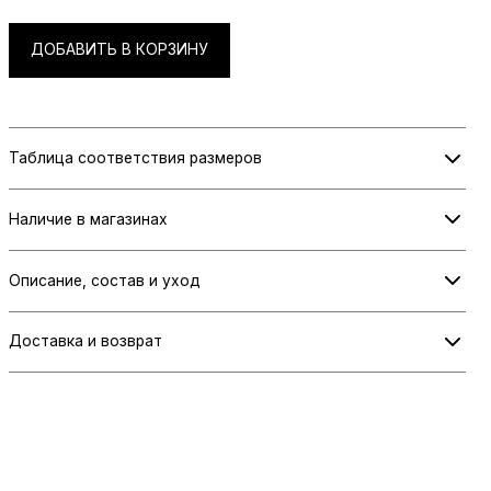
ДОБАВИТЬ В КОРЗИНУ
Таблица соответствия размеров
Информация о размерах скоро будет добавлена.
Наличие в магазинах
Проверьте наличие в выбранном магазине при оформлении заказа.
Описание, состав и уход
ПЛАТЬЕ КОСУХА ИЗ БАРХАТА
Доставка и возврат
Еще один вариант для тех, кто хочет попробовать что-то новое, кроме снежинок
Информация о доставке и возврате скоро будет добавлена.
и феечек. Нарядное детское платье-косуха из хлопкового черного бархата с
подъюбником и декором из клепок на лифе. Объем по талии регулируется
лентой-затяжником с кнопками.
Хлопок 50%, полиэстер 50%
ХАРАКТЕРИСТИКИ