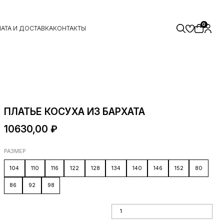
0
АТА И ДОСТАВКА
КОНТАКТЫ
ПЛАТЬЕ КОСУХА ИЗ БАРХАТА
10630,00
₽
РАЗМЕР
104
110
116
122
128
134
140
146
152
80
86
92
98
Количество товара Платье косуха из
бархата