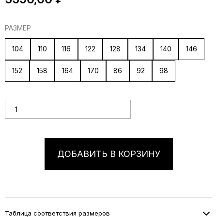
РАЗМЕР
104
110
116
122
128
134
140
146
152
158
164
170
86
92
98
Количество товара Черный детский свитшот "Чернушка"
ДОБАВИТЬ В КОРЗИНУ
Таблица соответствия размеров