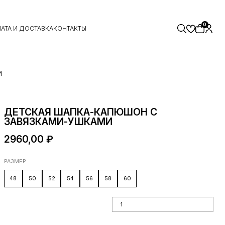
0
АТА И ДОСТАВКА
КОНТАКТЫ
И
ДЕТСКАЯ ШАПКА-КАПЮШОН С
ЗАВЯЗКАМИ-УШКАМИ
2960,00
₽
РАЗМЕР
48
50
52
54
56
58
60
Количество товара Детская шапка-
капюшон с завязками-ушками