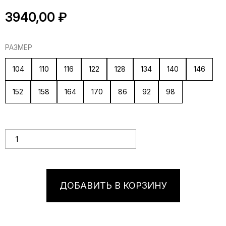
3940,00
₽
РАЗМЕР
104
110
116
122
128
134
140
146
152
158
164
170
86
92
98
Количество товара Коралловая детская юбка с поясом-
имитацией нижнего белья и хлопковой вставкой
ДОБАВИТЬ В КОРЗИНУ