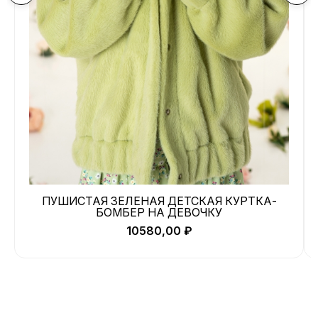
ХАРАКТЕРИСТИКИ
Размер:
104, 110, 116, 122, 128, 134, 140, 146, 152, 158, 164, 170, 86,
92, 98
Бренд:
Leya.me
Дизайнер:
Светлана Злотникова
Материал:
Хлопок 100%
Страна:
Россия
Артикул:
OTA-016
ПУШИСТАЯ ЗЕЛЕНАЯ ДЕТСКАЯ КУРТКА-
БОМБЕР НА ДЕВОЧКУ
10580,00
₽