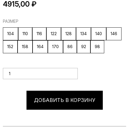
4915,00
₽
РАЗМЕР
104
110
116
122
128
134
140
146
152
158
164
170
86
92
98
Количество товара Белая детская рубашка с воротником-
стойкой "Чернушки"
ДОБАВИТЬ В КОРЗИНУ